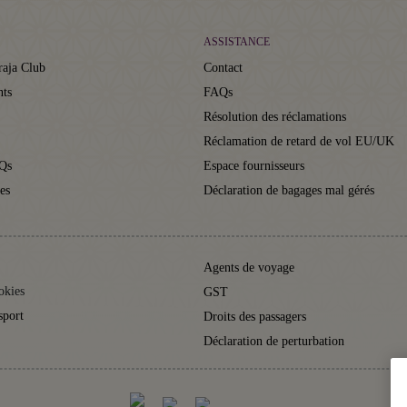
ASSISTANCE
raja Club
Contact
nts
FAQs
Résolution des réclamations
Réclamation de retard de vol EU/UK
Qs
Espace fournisseurs
es
Déclaration de bagages mal gérés
Agents de voyage
okies
GST
sport
Droits des passagers
Déclaration de perturbation