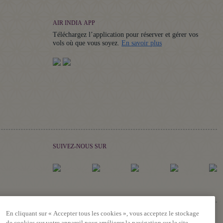
AIR INDIA APP
Téléchargez l’application pour réserver et gérer vos
Details
vols où que vous soyez.
En savoir plus
SUIVEZ-NOUS SUR
En cliquant sur « Accepter tous les cookies », vous acceptez le stockage
de cookies sur votre appareil pour améliorer la navigation sur le site,