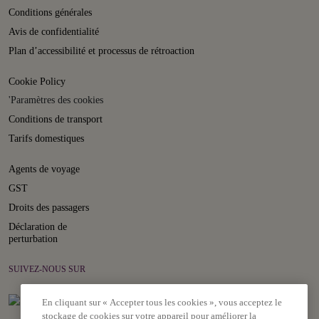
Conditions générales
Avis de confidentialité
Plan d’accessibilité et processus de rétroaction
Cookie Policy
'Paramètres des cookies
Conditions de transport
Tarifs domestiques
Agents de voyage
GST
Droits des passagers
Déclaration de
perturbation
SUIVEZ-NOUS SUR
En cliquant sur « Accepter tous les cookies », vous acceptez le
stockage de cookies sur votre appareil pour améliorer la