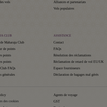
des vols
Alliances et partenariats
Vols populaires
JA CLUB
ASSISTANCE
 de Maharaja Club
Contact
ur de points
FAQs
s points
Résolution des réclamations
es points
Réclamation de retard de vol EU/UK
 Club FAQs
Espace fournisseurs
s générales
Déclaration de bagages mal gérés
olicy
Agents de voyage
es des cookies
GST