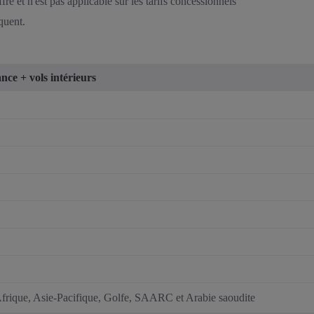
re et n'est pas applicable sur les tarifs concessionnels
quent.
nce + vols intérieurs
 Afrique, Asie-Pacifique, Golfe, SAARC et Arabie saoudite