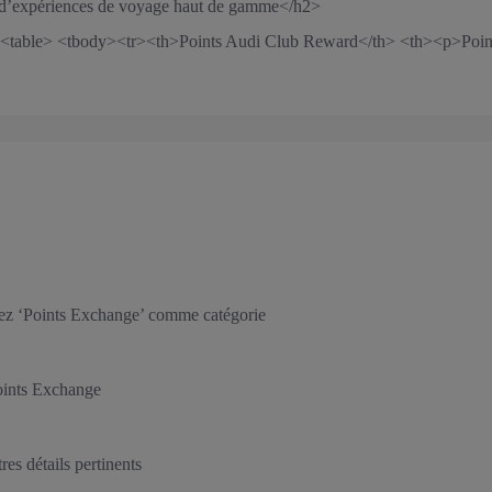
 d’expériences de voyage haut de gamme</h2>
</p> <table> <tbody><tr><th>Points Audi Club Reward</th> <th><p>Poi
ssez ‘Points Exchange’ comme catégorie
oints Exchange
res détails pertinents