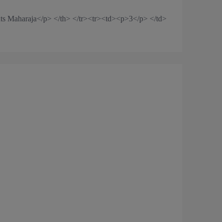
nts Maharaja</p> </th> </tr><tr><td><p>3</p> </td>