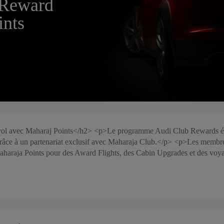
 Reward
ints
nvol avec Maharaj Points</h2> <p>Le programme Audi Club Rewards é
 grâce à un partenariat exclusif avec Maharaja Club.</p> <p>Les membr
Maharaja Points pour des Award Flights, des Cabin Upgrades et des voy