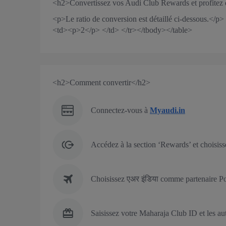
<h2>Convertissez vos Audi Club Rewards et profitez
<p>Le ratio de conversion est détaillé ci-dessous.
<td><p>2</p> </td> </tr></tbody></table>
<h2>Comment convertir</h2>
Connectez-vous à
Myaudi.in
Accédez à la section ‘Rewards’ et choisi
Choisissez एअर इंडिया comme partenaire P
Saisissez votre Maharaja Club ID et les aut