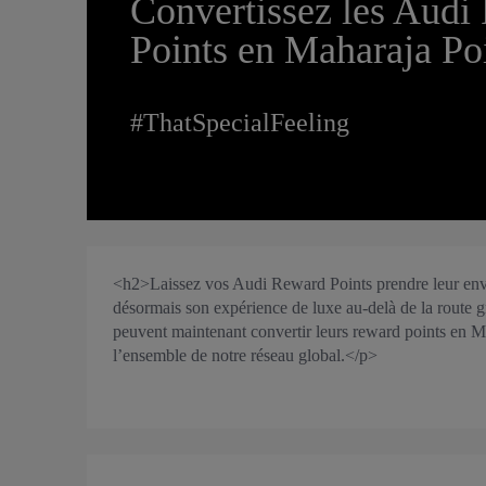
Convertissez les Audi
Points en Maharaja Po
#ThatSpecialFeeling
<h2>Laissez vos Audi Reward Points prendre leur e
désormais son expérience de luxe au-delà de la route
peuvent maintenant convertir leurs reward points en 
l’ensemble de notre réseau global.</p>