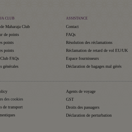
JA CLUB
ASSISTANCE
 de Maharaja Club
Contact
ur de points
FAQs
s points
Résolution des réclamations
es points
Réclamation de retard de vol EU/UK
 Club FAQs
Espace fournisseurs
s générales
Déclaration de bagages mal gérés
olicy
Agents de voyage
es des cookies
GST
s de transport
Droits des passagers
mestiques
Déclaration de perturbation