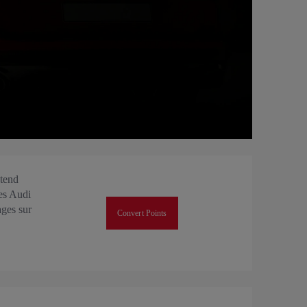
tend
es Audi
ages sur
Convert Points