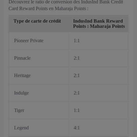
Découvrez le ratio de conversion des IndusInd Bank Credit
Card Reward Points en Maharaja Points :
Type de carte de crédit
IndusInd Bank Reward
Points : Maharaja Points
Pioneer Private
1:1
Pinnacle
2:1
Heritage
2:1
Indulge
2:1
Tiger
1:1
Legend
4:1