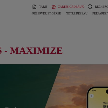
TARIF
CARTES CADEAUX
RECHER
RÉSERVER ET GÉRER
NOTRE RÉSEAU
PRÉPAREZ
 - MAXIMIZE