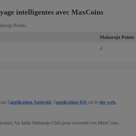
yage intelligentes avec MaxCoins
araja Points :
Maharaja Points
4
ur l'
application Android
, l'
application iOS
ou le
site web.
tionnez Air India Maharaja Club pour convertir vos MaxCoins.