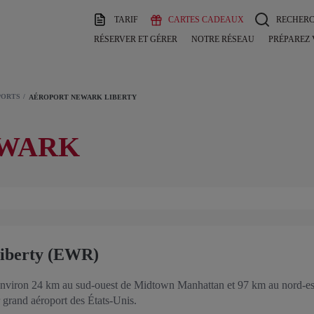
TARIF
CARTES CADEAUX
RECHER
RÉSERVER ET GÉRER
NOTRE RÉSEAU
PRÉPAREZ
PORTS
AÉROPORT NEWARK LIBERTY
EWARK
Liberty (EWR)
 environ 24 km au sud-ouest de Midtown Manhattan et 97 km au nord-est
 grand aéroport des États-Unis.