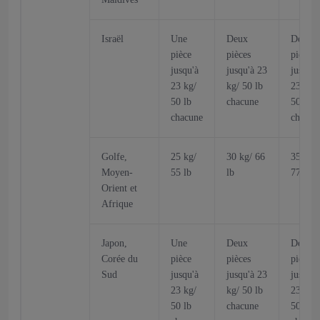
Israël
Une
Deux
Deux
pièce
pièces
pièces
jusqu'à
jusqu'à 23
jusqu'à
23 kg/
kg/ 50 lb
23 kg/
50 lb
chacune
50 lb
chacune
chacun
Golfe,
25 kg/
30 kg/ 66
35 kg/
Moyen-
55 lb
lb
77 lb
Orient et
Afrique
Japon,
Une
Deux
Deux
Corée du
pièce
pièces
pièces
Sud
jusqu'à
jusqu'à 23
jusqu'à
23 kg/
kg/ 50 lb
23 kg/
50 lb
chacune
50 lb