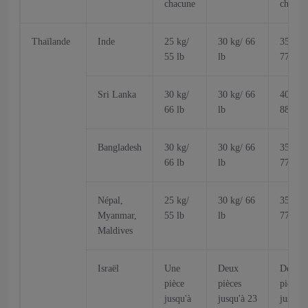
chacune
chacun
Thaïlande
Inde
25 kg/
30 kg/ 66
35 kg/
55 lb
lb
77 lb
Sri Lanka
30 kg/
30 kg/ 66
40 kg/
66 lb
lb
88 lb
Bangladesh
30 kg/
30 kg/ 66
35 kg/
66 lb
lb
77 lb
Népal,
25 kg/
30 kg/ 66
35 kg/
Myanmar,
55 lb
lb
77 lb
Maldives
Israël
Une
Deux
Deux
pièce
pièces
pièces
jusqu'à
jusqu'à 23
jusqu'à