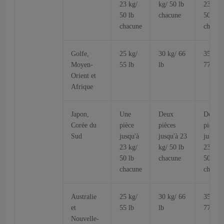
23 kg/
kg/ 50 lb
23 kg/
50 lb
chacune
50 lb
chacune
chacun
Golfe,
25 kg/
30 kg/ 66
35 kg/
Moyen-
55 lb
lb
77 lb
Orient et
Afrique
Japon,
Une
Deux
Deux
Corée du
pièce
pièces
pièces
Sud
jusqu'à
jusqu'à 23
jusqu'à
23 kg/
kg/ 50 lb
23 kg/
50 lb
chacune
50 lb
chacune
chacun
Australie
25 kg/
30 kg/ 66
35 kg/
et
55 lb
lb
77 lb
Nouvelle-