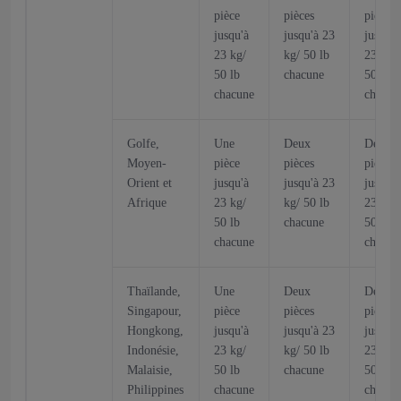
pièce
pièces
pièces
jusqu'à
jusqu'à 23
jusqu'à
23 kg/
kg/ 50 lb
23 kg/
50 lb
chacune
50 lb
chacune
chacun
Golfe,
Une
Deux
Deux
Moyen-
pièce
pièces
pièces
Orient et
jusqu'à
jusqu'à 23
jusqu'à
Afrique
23 kg/
kg/ 50 lb
23 kg/
50 lb
chacune
50 lb
chacune
chacun
Thaïlande,
Une
Deux
Deux
Singapour,
pièce
pièces
pièces
Hongkong,
jusqu'à
jusqu'à 23
jusqu'à
Indonésie,
23 kg/
kg/ 50 lb
23 kg/
Malaisie,
50 lb
chacune
50 lb
Philippines
chacune
chacun