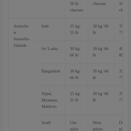
50 lb
chacune
50 lb
chacune
chacun
Australie
Inde
25 kg/
30 kg/ 66
35 kg/
et
55 lb
lb
77 lb
Nouvelle-
Zélande
Sri Lanka
30 kg/
30 kg/ 66
40 kg/
66 lb
lb
88 lb
Bangladesh
30 kg/
30 kg/ 66
35 kg/
66 lb
lb
77 lb
Népal,
25 kg/
30 kg/ 66
35 kg/
Myanmar,
55 lb
lb
77 lb
Maldives
Israël
Une
Deux
Deux
pièce
pièces
pièces