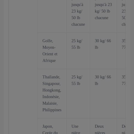
jusqu'à
jusqu'à 23
jusqu'à
23 kg/
kg/ 50 lb
23 kg/
50 lb
chacune
50 lb
chacune
chacun
Golfe,
25 kg/
30 kg/ 66
35 kg/
Moyen-
55 lb
lb
77 lb
Orient et
Afrique
Thaïlande,
25 kg/
30 kg/ 66
35 kg/
Singapour,
55 lb
lb
77 lb
Hongkong,
Indonésie,
Malaisie,
Philippines
Japon,
Une
Deux
Deux
Corée du
pièce
pièces
pièces