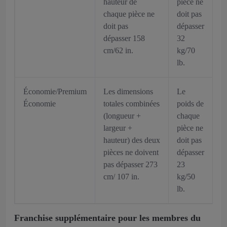
hauteur de
pièce ne
chaque pièce ne
doit pas
doit pas
dépasser
dépasser 158
32
cm/62 in.
kg/70
lb.
Économie/Premium
Les dimensions
Le
Économie
totales combinées
poids de
(longueur +
chaque
largeur +
pièce ne
hauteur) des deux
doit pas
pièces ne doivent
dépasser
pas dépasser 273
23
cm/ 107 in.
kg/50
lb.
Franchise supplémentaire pour les membres du