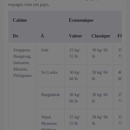
voyages vers ces pays.
Cabine
Économique
De
À
Valeur
Classique
Flex
Singapour,
Inde
25 kg/
30 kg/ 66
35 kg/
Hongkong,
55 lb
lb
77 lb
Indonésie,
Malaisie,
Sri Lanka
30 kg/
30 kg/ 66
40 kg/
Philippines
66 lb
lb
88 lb
Bangladesh
30 kg/
30 kg/ 66
35 kg/
66 lb
lb
77 lb
Népal,
25 kg/
30 kg/ 66
35 kg/
Myanmar,
55 lb
lb
77 lb
Maldives