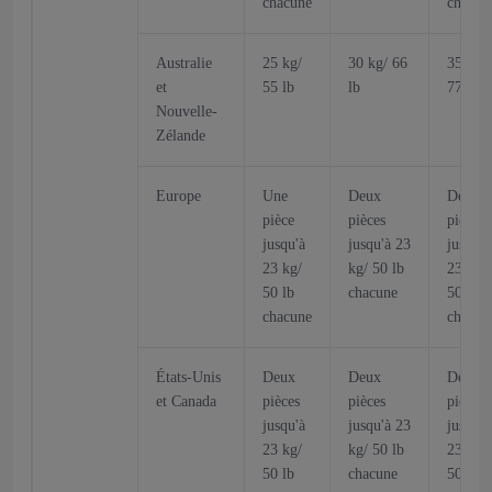
chacune
chacun
Australie
25 kg/
30 kg/ 66
35 kg/
et
55 lb
lb
77 lb
Nouvelle-
Zélande
Europe
Une
Deux
Deux
pièce
pièces
pièces
jusqu'à
jusqu'à 23
jusqu'à
23 kg/
kg/ 50 lb
23 kg/
50 lb
chacune
50 lb
chacune
chacun
États-Unis
Deux
Deux
Deux
et Canada
pièces
pièces
pièces
jusqu'à
jusqu'à 23
jusqu'à
23 kg/
kg/ 50 lb
23 kg/
50 lb
chacune
50 lb