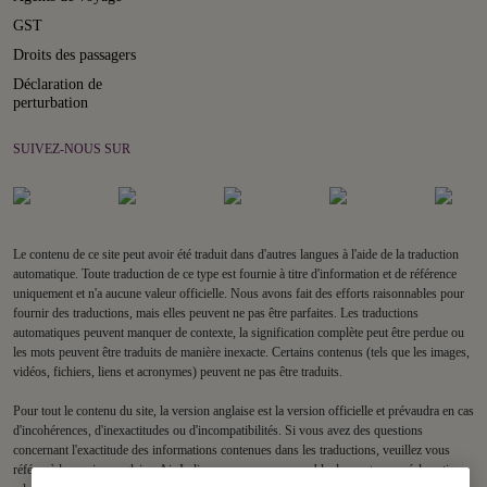
GST
Droits des passagers
Déclaration de
perturbation
SUIVEZ-NOUS SUR
Le contenu de ce site peut avoir été traduit dans d'autres langues à l'aide de la traduction
automatique. Toute traduction de ce type est fournie à titre d'information et de référence
uniquement et n'a aucune valeur officielle. Nous avons fait des efforts raisonnables pour
fournir des traductions, mais elles peuvent ne pas être parfaites. Les traductions
automatiques peuvent manquer de contexte, la signification complète peut être perdue ou
les mots peuvent être traduits de manière inexacte. Certains contenus (tels que les images,
vidéos, fichiers, liens et acronymes) peuvent ne pas être traduits.
Pour tout le contenu du site, la version anglaise est la version officielle et prévaudra en cas
d'incohérences, d'inexactitudes ou d'incompatibilités. Si vous avez des questions
concernant l'exactitude des informations contenues dans les traductions, veuillez vous
référer à la version anglaise. Air India ne sera pas responsable des pertes ou réclamations