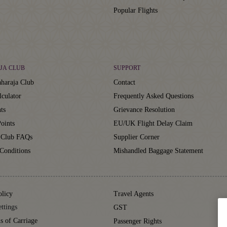
Popular Flights
JA CLUB
SUPPORT
haraja Club
Contact
lculator
Frequently Asked Questions
ts
Grievance Resolution
oints
EU/UK Flight Delay Claim
 Club FAQs
Supplier Corner
Conditions
Mishandled Baggage Statement
olicy
Travel Agents
ttings
GST
s of Carriage
Passenger Rights