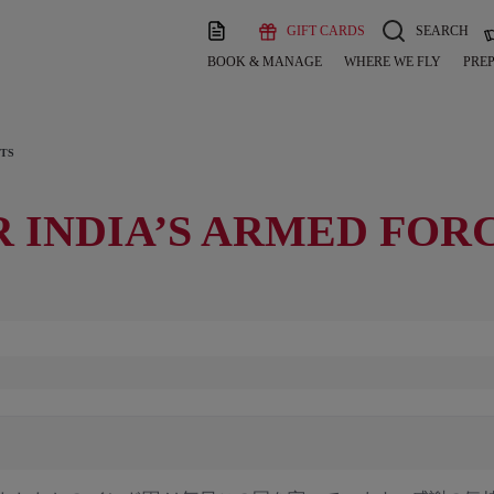
GIFT CARDS
SEARCH
BOOK & MANAGE
WHERE WE FLY
PREP
HTS
 INDIA’S ARMED FOR