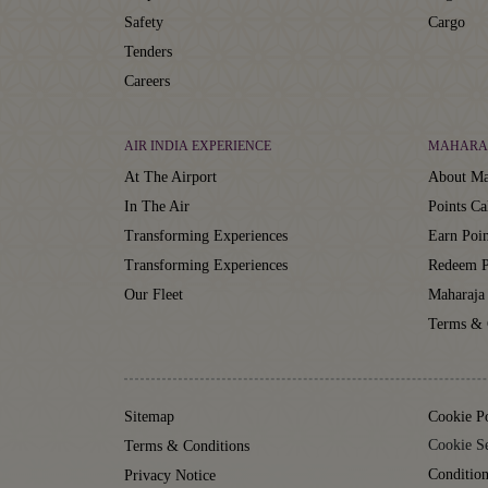
Safety
Cargo
Tenders
Careers
AIR INDIA EXPERIENCE
MAHARA
At The Airport
About Ma
In The Air
Points Ca
Transforming Experiences
Earn Poin
Transforming Experiences
Redeem P
Our Fleet
Maharaja
Terms & 
Sitemap
Cookie P
Cookie Se
Terms & Conditions
Condition
Privacy Notice