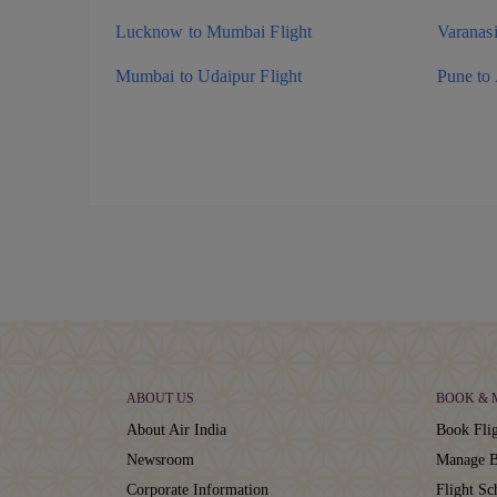
Lucknow to Mumbai Flight
Varanas
Mumbai to Udaipur Flight
Pune to
ABOUT US
BOOK &
About Air India
Book Flig
Newsroom
Manage B
Corporate Information
Flight Sc