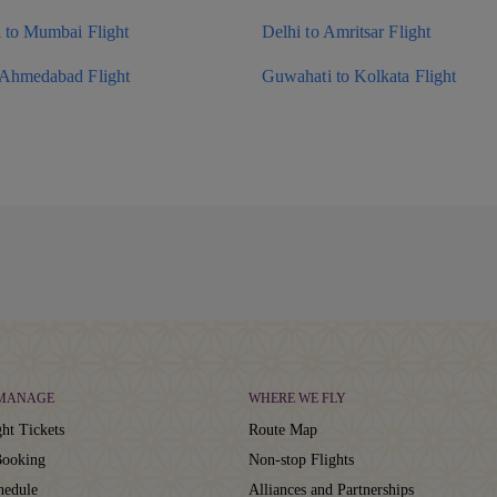
i to Mumbai Flight
Delhi to Amritsar Flight
 Ahmedabad Flight
Guwahati to Kolkata Flight
 MANAGE
WHERE WE FLY
ht Tickets
Route Map
ooking
Non-stop Flights
hedule
Alliances and Partnerships