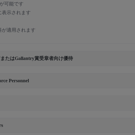
が可能です
に表示されます
料が適用されます
敢賞またはGallantry賞受章者向け優待
orce Personnel
rs