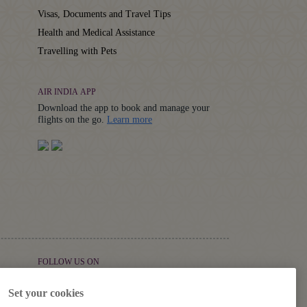
Visas, Documents and Travel Tips
Health and Medical Assistance
Travelling with Pets
AIR INDIA APP
Download the app to book and manage your
Details
flights on the go.
Learn more
FOLLOW US ON
Set your cookies