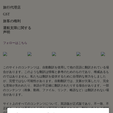
旅行代理店
GST
旅客の権利
運航支障に関する
声明
フォローはこちら
このサイトのコンテンツは、自動翻訳を使用して他の言語に翻訳されている場
合があります。このような翻訳は情報と参考のためのものであり、権威あるも
のではありません。私たちは翻訳を提供するために合理的な努力をしました
が、完璧ではない可能性があります。自動翻訳では、文脈が欠落したり、完全
な意味が失われたり、単語が不正確に翻訳されたりする場合があります。一部
のコンテンツ（画像、動画、ファイル、リンク、略語など）は翻訳されない場
合があります。
サイト上のすべてのコンテンツについて、英語版が正式版であり、不一致、不
正確さ、または矛盾がある場合は英語版が優先されます。翻訳に含まれる情報
の正確性に関してご質問がある場合は、英語版をご参照ください。Air India