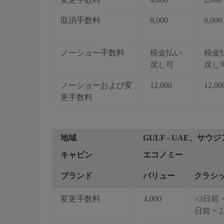
取消手数料
8,000
6,000
ノーショー手数料
税金払い
税金
戻し可
戻し
ノーショーおよび変
12,000
12,00
更手数料
地域
GULF - UAE、
キャビン
エコノミー
ブランド
バリュー
クラシ
変更手数料
4,000
>3日前 =
日前 = 2