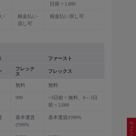
日前 = 1,000
い
税金払い
税金払い戻し可
戻し可
ス
ファースト
フレック
ー
フレックス
ス
無料
無料
999
>3日前 = 無料、0～3日
前 = 2,000
賃
基本運賃
基本運賃の90%
フィードバック
の90%