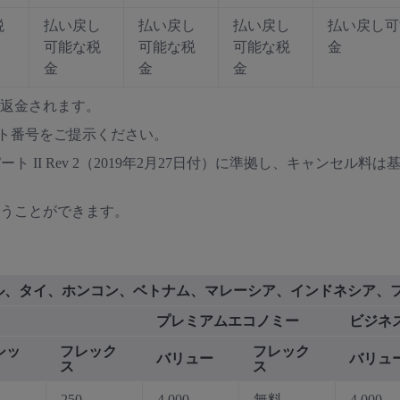
税
払い戻し
払い戻し
払い戻し
払い戻し可
可能な税
可能な税
可能な税
金
金
金
金
に返金されます。
ト番号をご提示ください。
ート II Rev 2（2019年2月27日付）に準拠し、キャンセ
行うことができます。
ポール、タイ、ホンコン、ベトナム、マレーシア、インドネシア、
プレミアムエコノミー
ビジネ
シッ
フレック
フレック
バリュー
バリュ
ス
ス
250
4,000
無料
4,000