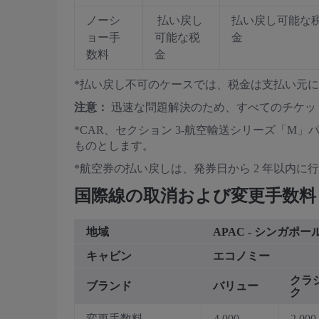
ノーシ
払い戻し
払い戻し可能な
ョー手
可能な税
金
数料
金
*払い戻し不可のケースでは、税金は支払い元
注意：
迅速な問題解決のため、すべてのチケッ
*CAR、セクション 3-航空輸送シリーズ「M」パ
ものとします。
*航空券の払い戻しは、発券日から 2 年以内に
国際線の取消および変更手数料
地域
APAC - シンガ
キャビン
エコノミー
クラ
ブランド
バリュー
ク
変更手数料
4,000
2,000