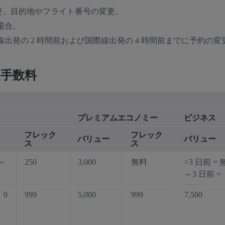
更、目的地やフライト番号の変更。
る場合。
線出発の 2 時間前および国際線出発の 4 時間前までに予約
更手数料
プレミアムエコノミー
ビジネス
フレック
フレック
バリュー
バリュー
ス
ス
0～
250
3,000
無料
>3 日前 =
～3 日前 = 5
、0
999
5,000
999
7,500