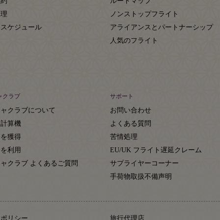
予約
ルートマップ
管理
ノンストップフライト
トスケジュール
アライアンスとパートナーシップ
人気のフライト
ャクラブ
サポート
ジャクラブについて
お問い合わせ
ト計算機
よくある質問
トを獲得
苦情処理
トを利用
EU/UK フライト遅延クレーム
ャクラブ よくあるご質問
サプライヤーコーナー
約
手荷物取扱不備声明
ーポリシー
旅行代理店