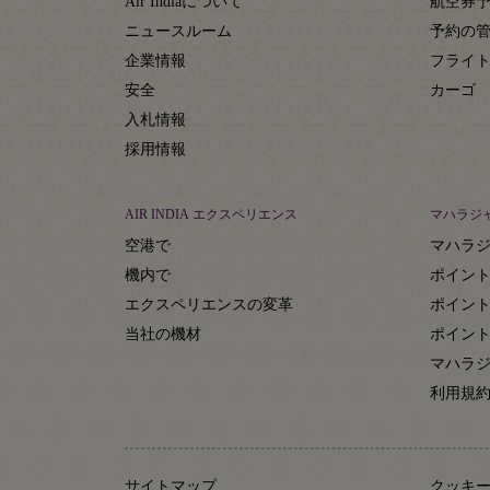
Air Indiaについて
航空券
ニュースルーム
予約の
企業情報
フライ
安全
カーゴ
入札情報
採用情報
AIR INDIA エクスペリエンス
マハラジ
空港で
マハラ
機内で
ポイン
エクスペリエンスの変革
ポイン
当社の機材
ポイン
マハラジ
利用規
サイトマップ
クッキ