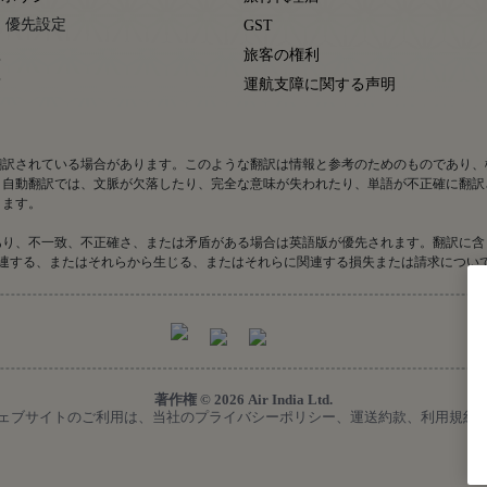
 優先設定
GST
款
旅客の権利
賃
運航支障に関する声明
翻訳されている場合があります。このような翻訳は情報と参考のためのものであり、
。自動翻訳では、文脈が欠落したり、完全な意味が失われたり、単語が不正確に翻訳
ります。
あり、不一致、不正確さ、または矛盾がある場合は英語版が優先されます。翻訳に含
翻訳に関連する、またはそれらから生じる、またはそれらに関連する損失または請求につ
著作権 © 2026 Air India Ltd.
eserved. 本ウェブサイトのご利用は、当社のプライバシーポリシー、運送約款、利用