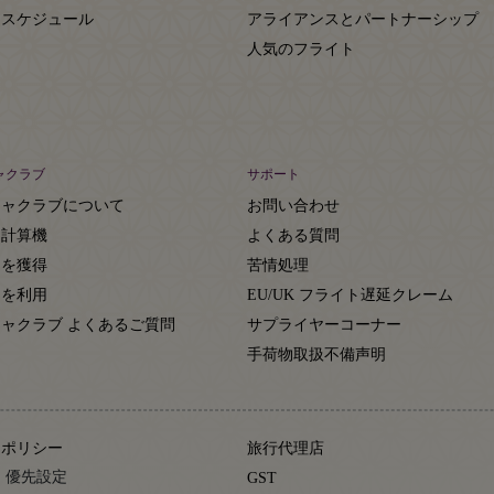
トスケジュール
アライアンスとパートナーシップ
人気のフライト
ャクラブ
サポート
ジャクラブについて
お問い合わせ
ト計算機
よくある質問
トを獲得
苦情処理
トを利用
EU/UK フライト遅延クレーム
ャクラブ よくあるご質問
サプライヤーコーナー
約
手荷物取扱不備声明
ーポリシー
旅行代理店
 優先設定
GST