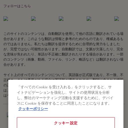
フォローはこちら
このサイトのコンテンツは、自動翻訳を使用して他の言語に翻訳されている場
合があります。このような翻訳は情報と参考のためのものであり、権威あるも
のではありません。私たちは翻訳を提供するために合理的な努力をしました
が、完璧ではない可能性があります。自動翻訳では、文脈が欠落したり、完全
な意味が失われたり、単語が不正確に翻訳されたりする場合があります。一部
のコンテンツ（画像、動画、ファイル、リンク、略語など）は翻訳されない場
合があります。
サイト上のすべてのコンテンツについて、英語版が正式版であり、不一致、不
正確さ、または矛盾がある場合は英語版が優先されます。翻訳に含まれる情報
の正確性に関してご質問がある場合は、英語版をご参照ください。Air India
「すべての Cookie を受け入れる」をクリックすると、サ
は、古い翻訳または不正確な翻訳に関連する、またはそれらから生じる、また
イトナビゲーションを強化し、サイトの使用状況を分析
はそれらに関連する損失または請求について責任を負いません。
し、弊社のマーケティング活動を支援するために、デバイ
スに Cookie を保存することに同意したことになります。
クッキーポリシー
クッキー 設定