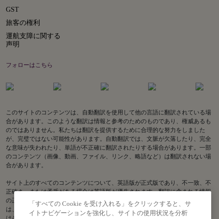
GST
旅客の権利
運航支障に関する
声明
フォローはこちら
このサイトのコンテンツは、自動翻訳を使用して他の言語に翻訳されている場
合があります。このような翻訳は情報と参考のためのものであり、権威あるも
のではありません。私たちは翻訳を提供するために合理的な努力をしました
が、完璧ではない可能性があります。自動翻訳では、文脈が欠落したり、完全
な意味が失われたり、単語が不正確に翻訳されたりする場合があります。一部
のコンテンツ（画像、動画、ファイル、リンク、略語など）は翻訳されない場
合があります。
サイト上のすべてのコンテンツについて、英語版が正式版であり、不一致、不
正確さ、または矛盾がある場合は英語版が優先されます。翻訳に含まれる情報
の正確性に関してご質問がある場合は、英語版をご参照ください。Air India
「すべての Cookie を受け入れる」をクリックすると、サ
は、古い翻訳または不正確な翻訳に関連する、またはそれらから生じる、また
イトナビゲーションを強化し、サイトの使用状況を分析
はそれらに関連する損失または請求について責任を負いません。