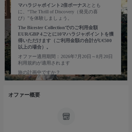
マハラジャポイント2倍ボーナス
ととも
に、“The Thrill of Discovery（発見の喜
び）”を体験しましょう。
The Bicester Collectionでのご利用金額
EUR/GBP 4ごとに10マハラジャポイントを獲
得いただけます（ご利用金額の合計が£/€500
以上の場合）。
オファー適用期間：2026年7月20日～8月20日
利用規約が適用されます
旅の計画中ですか？
ヨーロッパ各地でショッピングやダイニン
グ、ローカル体験を満喫できる、The Bicester
Collectionの厳選トラベルガイドをチェックし
オファー概要
てみましょう。
トラベルガイドを詳しく見る