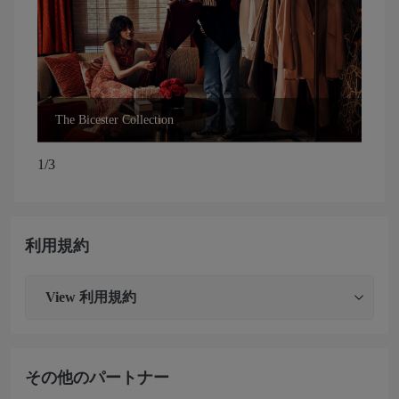
The Bicester Collection
The
1/3
利用規約
View
利用規約
その他のパートナー