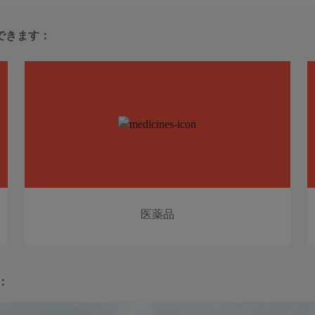
できます：
医薬品
：