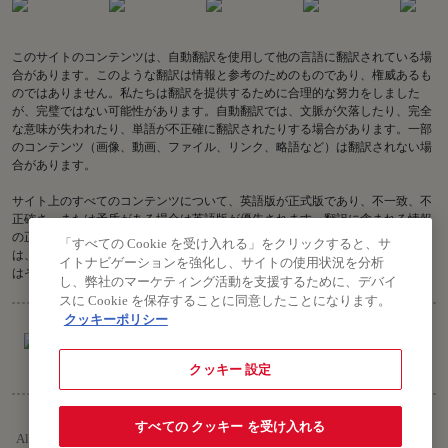
このサイトのコンテンツは、自動翻訳を使用して他の言語に翻訳されている場
合があります。このような翻訳は情報と参考のためのものであり、権威あるも
のではありません。私たちは翻訳を提供するために合理的な努力をしました
が、完璧ではない可能性があります。自動翻訳では、文脈が欠落したり、完全
な意味が失われたり、単語が不正確に翻訳されたりする場合があります。一部
のコンテンツ（画像、動画、ファイル、リンク、略語など）は翻訳されない場
合があります。
サイト上のすべてのコンテンツについて、英語版が正式版であり、不一致、不
正確さ、または矛盾がある場合は英語版が優先されます。翻訳に含まれる情報
の正確性に関してご質問がある場合は、英語版をご参照ください。Air India
「すべての Cookie を受け入れる」をクリックすると、サ
は、古い翻訳または不正確な翻訳に関連する、またはそれらから生じる、また
イトナビゲーションを強化し、サイトの使用状況を分析
はそれらに関連する損失または請求について責任を負いません。
し、弊社のマーケティング活動を支援するために、デバイ
スに Cookie を保存することに同意したことになります。
クッキーポリシー
クッキー 設定
著作権 © 2026 Air India Ltd.
すべての クッキー を受け入れる
All rights reserved. 本ウェブサイトのご利用は、当社のプライバシーポリ