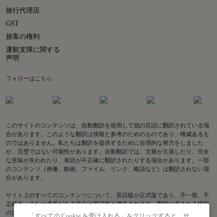
旅行代理店
GST
旅客の権利
運航支障に関する
声明
フォローはこちら
このサイトのコンテンツは、自動翻訳を使用して他の言語に翻訳されている場
合があります。このような翻訳は情報と参考のためのものであり、権威あるも
のではありません。私たちは翻訳を提供するために合理的な努力をしました
が、完璧ではない可能性があります。自動翻訳では、文脈が欠落したり、完全
な意味が失われたり、単語が不正確に翻訳されたりする場合があります。一部
のコンテンツ（画像、動画、ファイル、リンク、略語など）は翻訳されない場
合があります。
サイト上のすべてのコンテンツについて、英語版が正式版であり、不一致、不
正確さ、または矛盾がある場合は英語版が優先されます。翻訳に含まれる情報
の正確性に関してご質問がある場合は、英語版をご参照ください。Air India
「すべての Cookie を受け入れる」をクリックすると、サ