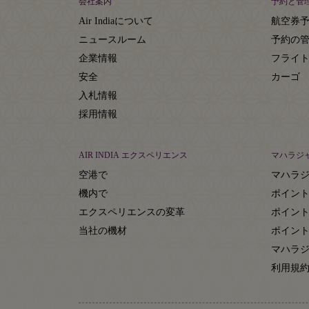
会社案内
予約と管
Air Indiaについて
航空券
ニュースルーム
予約の
企業情報
フライ
安全
カーゴ
入札情報
採用情報
AIR INDIA エクスペリエンス
マハラジ
空港で
マハラ
機内で
ポイン
エクスペリエンスの変革
ポイン
当社の機材
ポイン
マハラジ
利用規