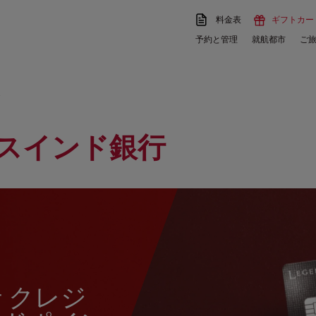
料金表
ギフトカー
予約と管理
就航都市
ご
ド
ダスインド銀行
 クレジ