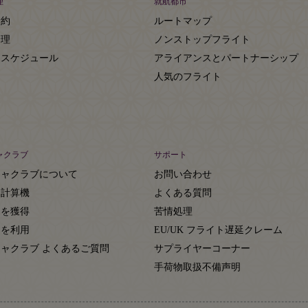
理
就航都市
予約
ルートマップ
管理
ノンストップフライト
トスケジュール
アライアンスとパートナーシップ
人気のフライト
ャクラブ
サポート
ジャクラブについて
お問い合わせ
ト計算機
よくある質問
トを獲得
苦情処理
トを利用
EU/UK フライト遅延クレーム
ャクラブ よくあるご質問
サプライヤーコーナー
約
手荷物取扱不備声明