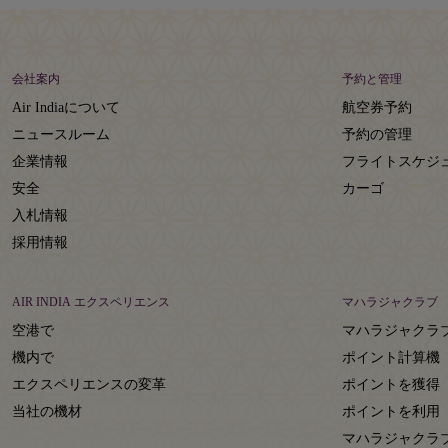
会社案内
予約と管理
Air Indiaについて
航空券予約
ニュースルーム
予約の管理
企業情報
フライトスケジ
安全
カーゴ
入札情報
採用情報
AIR INDIA エクスペリエンス
マハラジャクラブ
空港で
マハラジャクラ
機内で
ポイント計算機
エクスペリエンスの変革
ポイントを獲得
当社の機材
ポイントを利用
マハラジャクラ