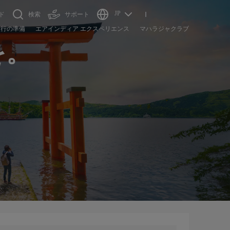
JP
ド
検索
サポート
旅行の準備
エアインディア エクスペリエンス
マハラジャクラブ
を。