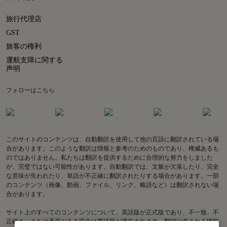
旅行代理店
GST
旅客の権利
運航支障に関する
声明
フォローはこちら
このサイトのコンテンツは、自動翻訳を使用して他の言語に翻訳されている場
合があります。このような翻訳は情報と参考のためのものであり、権威あるも
のではありません。私たちは翻訳を提供するために合理的な努力をしました
が、完璧ではない可能性があります。自動翻訳では、文脈が欠落したり、完全
な意味が失われたり、単語が不正確に翻訳されたりする場合があります。一部
のコンテンツ（画像、動画、ファイル、リンク、略語など）は翻訳されない場
合があります。
サイト上のすべてのコンテンツについて、英語版が正式版であり、不一致、不
正確さ、または矛盾がある場合は英語版が優先されます。翻訳に含まれる情報