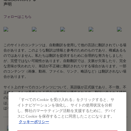
声明
フォローはこちら
このサイトのコンテンツは、自動翻訳を使用して他の言語に翻訳されている場
合があります。このような翻訳は情報と参考のためのものであり、権威あるも
のではありません。私たちは翻訳を提供するために合理的な努力をしました
が、完璧ではない可能性があります。自動翻訳では、文脈が欠落したり、完全
な意味が失われたり、単語が不正確に翻訳されたりする場合があります。一部
のコンテンツ（画像、動画、ファイル、リンク、略語など）は翻訳されない場
合があります。
サイト上のすべてのコンテンツについて、英語版が正式版であり、不一致、不
正確さ、または矛盾がある場合は英語版が優先されます。翻訳に含まれる情報
の正確性に関してご質問がある場合は、英語版をご参照ください。Air India
「すべての Cookie を受け入れる」をクリックすると、サ
は、古い翻訳または不正確な翻訳に関連する、またはそれらから生じる、また
イトナビゲーションを強化し、サイトの使用状況を分析
はそれらに関連する損失または請求について責任を負いません。
し、弊社のマーケティング活動を支援するために、デバイ
スに Cookie を保存することに同意したことになります。
クッキーポリシー