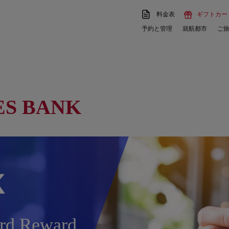
料金表
ギフトカー
予約と管理
就航都市
ご
S BANK
rd Reward