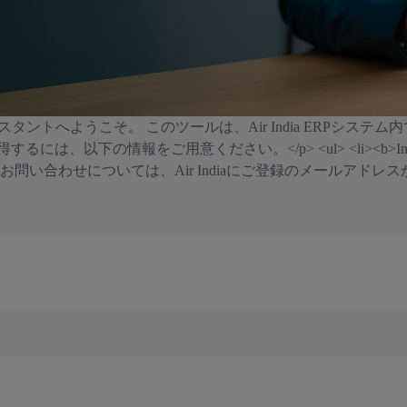
書ステータスアシスタントへようこそ。 このツールは、Air India E
情報をご用意ください。</p> <ul> <li><b>Invoice Number</b
合わせについては、Air Indiaにご登録のメールアドレスから <b>ven