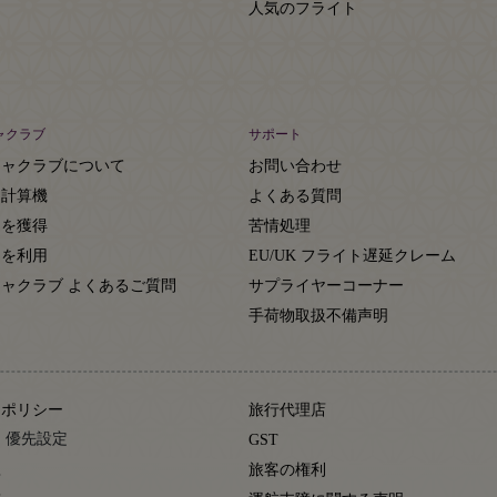
人気のフライト
ャクラブ
サポート
ジャクラブについて
お問い合わせ
ト計算機
よくある質問
トを獲得
苦情処理
トを利用
EU/UK フライト遅延クレーム
ャクラブ よくあるご質問
サプライヤーコーナー
約
手荷物取扱不備声明
ーポリシー
旅行代理店
 優先設定
GST
款
旅客の権利