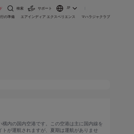
JP
ド
検索
サポート
旅行の準備
エアインディア エクスペリエンス
マハラジャクラブ
い構内の国内空港です。この空港は主に国内線を
イトが運航されますが、夏期は運航がありませ