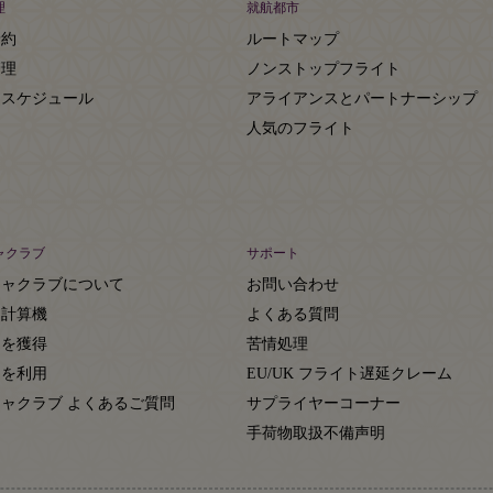
理
就航都市
予約
ルートマップ
管理
ノンストップフライト
トスケジュール
アライアンスとパートナーシップ
人気のフライト
ャクラブ
サポート
ジャクラブについて
お問い合わせ
ト計算機
よくある質問
トを獲得
苦情処理
トを利用
EU/UK フライト遅延クレーム
ャクラブ よくあるご質問
サプライヤーコーナー
約
手荷物取扱不備声明