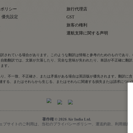
ーポリシー
旅行代理店
 優先設定
GST
款
旅客の権利
賃
運航支障に関する声明
翻訳されている場合があります。このような翻訳は情報と参考のためのものであり、
。自動翻訳では、文脈が欠落したり、完全な意味が失われたり、単語が不正確に翻訳
ります。
あり、不一致、不正確さ、または矛盾がある場合は英語版が優先されます。翻訳に含
翻訳に関連する、またはそれらから生じる、またはそれらに関連する損失または請求につ
著作権 © 2026 Air India Ltd.
eserved. 本ウェブサイトのご利用は、当社のプライバシーポリシー、運送約款、利用