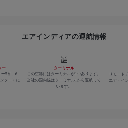
エアインディアの運航情報
ター
ターミナル
ー5番、6
この空港にはターミナルが1つあります。
リモート
ウンター）に
当社の国内線はターミナル1から運航して
エア・イ
います。