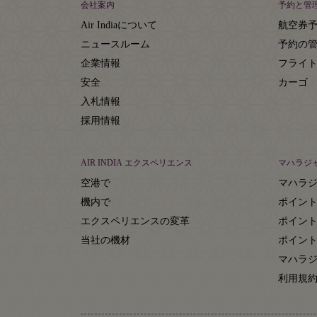
会社案内
予約と管
Air Indiaについて
航空券
ニュースルーム
予約の
企業情報
フライ
安全
カーゴ
入札情報
採用情報
AIR INDIA エクスペリエンス
マハラジ
空港で
マハラ
機内で
ポイン
エクスペリエンスの変革
ポイン
当社の機材
ポイン
マハラジ
利用規