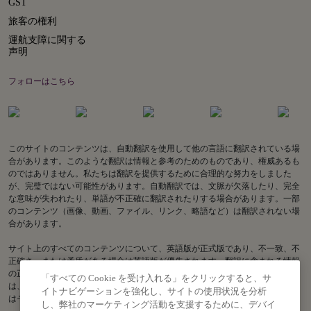
GST
旅客の権利
運航支障に関する
声明
フォローはこちら
このサイトのコンテンツは、自動翻訳を使用して他の言語に翻訳されている場
合があります。このような翻訳は情報と参考のためのものであり、権威あるも
のではありません。私たちは翻訳を提供するために合理的な努力をしました
が、完璧ではない可能性があります。自動翻訳では、文脈が欠落したり、完全
な意味が失われたり、単語が不正確に翻訳されたりする場合があります。一部
のコンテンツ（画像、動画、ファイル、リンク、略語など）は翻訳されない場
合があります。
サイト上のすべてのコンテンツについて、英語版が正式版であり、不一致、不
正確さ、または矛盾がある場合は英語版が優先されます。翻訳に含まれる情報
の正確性に関してご質問がある場合は、英語版をご参照ください。Air India
「すべての Cookie を受け入れる」をクリックすると、サ
は、古い翻訳または不正確な翻訳に関連する、またはそれらから生じる、また
イトナビゲーションを強化し、サイトの使用状況を分析
はそれらに関連する損失または請求について責任を負いません。
し、弊社のマーケティング活動を支援するために、デバイ