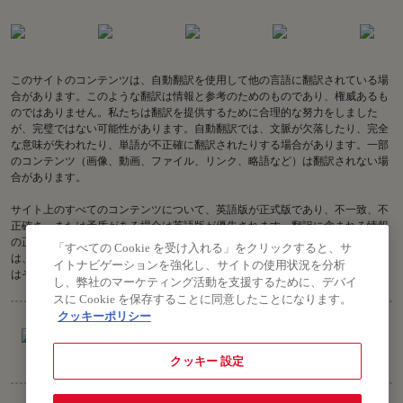
このサイトのコンテンツは、自動翻訳を使用して他の言語に翻訳されている場
合があります。このような翻訳は情報と参考のためのものであり、権威あるも
のではありません。私たちは翻訳を提供するために合理的な努力をしました
が、完璧ではない可能性があります。自動翻訳では、文脈が欠落したり、完全
な意味が失われたり、単語が不正確に翻訳されたりする場合があります。一部
のコンテンツ（画像、動画、ファイル、リンク、略語など）は翻訳されない場
合があります。
サイト上のすべてのコンテンツについて、英語版が正式版であり、不一致、不
正確さ、または矛盾がある場合は英語版が優先されます。翻訳に含まれる情報
の正確性に関してご質問がある場合は、英語版をご参照ください。Air India
「すべての Cookie を受け入れる」をクリックすると、サ
は、古い翻訳または不正確な翻訳に関連する、またはそれらから生じる、また
イトナビゲーションを強化し、サイトの使用状況を分析
はそれらに関連する損失または請求について責任を負いません。
し、弊社のマーケティング活動を支援するために、デバイ
スに Cookie を保存することに同意したことになります。
クッキーポリシー
クッキー 設定