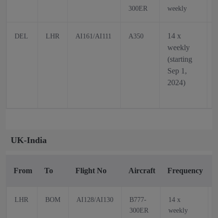
300ER
weekly
14 x
DEL
LHR
AI161/AI111
A350
weekly
(starting
Sep 1,
2024)
UK-India
From
To
Flight No
Aircraft
Frequency
LHR
BOM
AI128/AI130
B777-
14 x
300ER
weekly