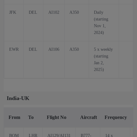
JFK
DEL
AI102
A350
Daily
(starting
Nov 1,
2024)
EWR
DEL
AI106
A350
5 x weekly
(starting
Jan 2,
2025)
India-UK
From
To
Flight No
Aircraft
Frequency
F
BOM
LHR
AI129/AI131
B777-
14 x