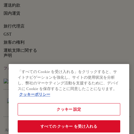
運送約款
国内運賃
旅行代理店
GST
旅客の権利
運航支障に関する
声明
フォローはこちら
「すべての Cookie を受け入れる」をクリックすると、サ
イトナビゲーションを強化し、サイトの使用状況を分析
し、弊社のマーケティング活動を支援するために、デバイ
スに Cookie を保存することに同意したことになります。
クッキーポリシー
クッキー 設定
著作権 © 2026 Air India Ltd.
すべての クッキー を受け入れる
All rights reserved. 本ウェブサイトのご利用は、当社のプライバシーポリ