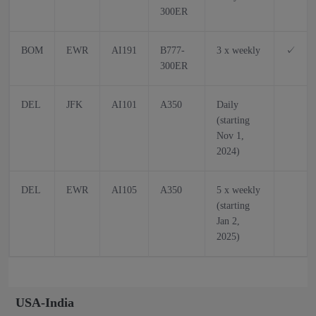
300ER
BOM
EWR
AI191
B777-
3 x weekly
✓
300ER
DEL
JFK
AI101
A350
Daily
(starting
Nov 1,
2024)
DEL
EWR
AI105
A350
5 x weekly
(starting
Jan 2,
2025)
USA-India