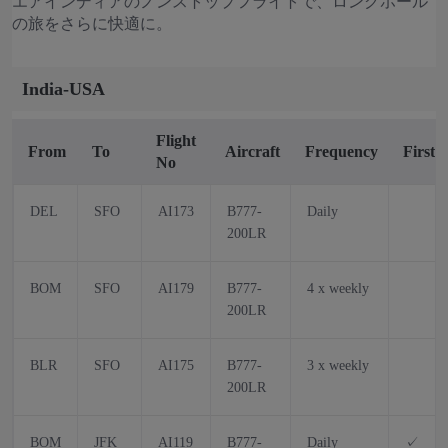
エアインディアのノンストップフライトで、ロングホール
の旅をさらに快適に。
India-USA
Flight
From
To
Aircraft
Frequency
First
No
DEL
SFO
AI173
B777-
Daily
200LR
BOM
SFO
AI179
B777-
4 x weekly
200LR
BLR
SFO
AI175
B777-
3 x weekly
200LR
BOM
JFK
AI119
B777-
Daily
✓