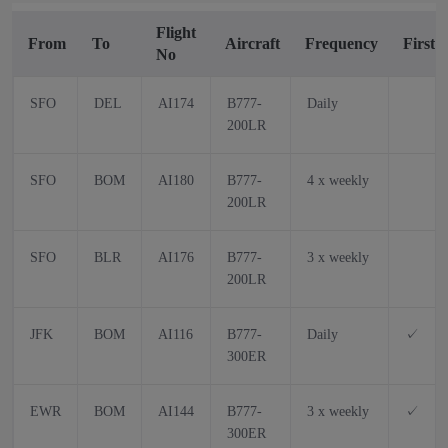
Flight
From
To
Aircraft
Frequency
First
No
SFO
DEL
AI174
B777-
Daily
200LR
SFO
BOM
AI180
B777-
4 x weekly
200LR
SFO
BLR
AI176
B777-
3 x weekly
200LR
JFK
BOM
AI116
B777-
Daily
✓
300ER
EWR
BOM
AI144
B777-
3 x weekly
✓
300ER