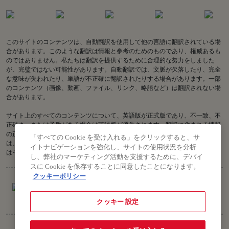
このサイトのコンテンツは、自動翻訳を使用して他の言語に翻訳されている場
合があります。このような翻訳は情報と参考のためのものであり、権威あるも
のではありません。私たちは翻訳を提供するために合理的な努力をしました
が、完璧ではない可能性があります。自動翻訳では、文脈が欠落したり、完全
な意味が失われたり、単語が不正確に翻訳されたりする場合があります。一部
のコンテンツ（画像、動画、ファイル、リンク、略語など）は翻訳されない場
合があります。
サイト上のすべてのコンテンツについて、英語版が正式版であり、不一致、不
正確さ、または矛盾がある場合は英語版が優先されます。翻訳に含まれる情報
の正確性に関してご質問がある場合は、英語版をご参照ください。Air India
「すべての Cookie を受け入れる」をクリックすると、サ
は、古い翻訳または不正確な翻訳に関連する、またはそれらから生じる、また
イトナビゲーションを強化し、サイトの使用状況を分析
はそれらに関連する損失または請求について責任を負いません。
し、弊社のマーケティング活動を支援するために、デバイ
スに Cookie を保存することに同意したことになります。
クッキーポリシー
クッキー 設定
著作権 © 2026 Air India Ltd.