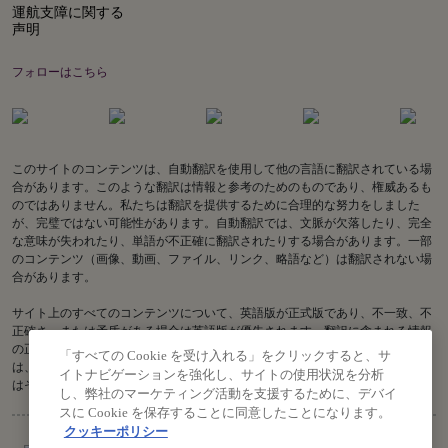
運航支障に関する
声明
フォローはこちら
このサイトのコンテンツは、自動翻訳を使用して他の言語に翻訳されている場
合があります。このような翻訳は情報と参考のためのものであり、権威あるも
のではありません。私たちは翻訳を提供するために合理的な努力をしました
が、完璧ではない可能性があります。自動翻訳では、文脈が欠落したり、完全
な意味が失われたり、単語が不正確に翻訳されたりする場合があります。一部
のコンテンツ（画像、動画、ファイル、リンク、略語など）は翻訳されない場
合があります。
サイト上のすべてのコンテンツについて、英語版が正式版であり、不一致、不
正確さ、または矛盾がある場合は英語版が優先されます。翻訳に含まれる情報
の正確性に関してご質問がある場合は、英語版をご参照ください。Air India
「すべての Cookie を受け入れる」をクリックすると、サ
は、古い翻訳または不正確な翻訳に関連する、またはそれらから生じる、また
イトナビゲーションを強化し、サイトの使用状況を分析
はそれらに関連する損失または請求について責任を負いません。
し、弊社のマーケティング活動を支援するために、デバイ
スに Cookie を保存することに同意したことになります。
クッキーポリシー