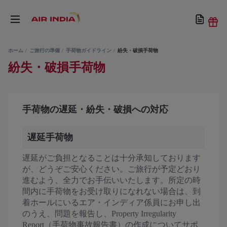
ホーム
ご旅行の準備
手荷物ガイドライン
紛失・破損手荷物
紛失・破損手荷物
手荷物の遅延・紛失・破損への対応
遅延手荷物
遅延がご負担となることは十分承知しております
が、どうぞご安心ください。ご旅行が予定どおり
進むよう、全力でお手伝いいたします。所定の時
間内に手荷物をお受け取りになれない場合は、到
着ホールにいるエア・インディア係員にお申し出
のうえ、問題を報告し、Property Irregularity
Report（手荷物事故報告書）の作成についてサポ