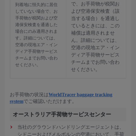
で、お手荷物が税関お
到着地に恒久的に居住
よび空港保安検査（該
していない場合で、お
手荷物が税関および空
当する場合）を通過し
港保安検査を通過した
ているときには、この
場合にのみ適用されま
補償は適用されませ
す。詳細については、
ん。詳細については、
空港の現地エア・イン
空港の現地エア・イン
ディア手荷物サービス
ディア手荷物サービス
チームまでお問い合わ
チームまでお問い合わ
せください。
せください。
お手荷物の状況は
WorldTracer baggage tracking
system
でご確認いただけます。
オーストラリア手荷物サービスセンター
当社のグラウンドハンドリングエージェントは、
シドニーおよびメルボルンの空港において、手荷