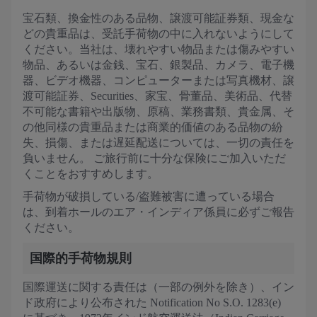
宝石類、換金性のある品物、譲渡可能証券類、現金な
どの貴重品は、受託手荷物の中に入れないようにして
ください。当社は、壊れやすい物品または傷みやすい
物品、あるいは金銭、宝石、銀製品、カメラ、電子機
器、ビデオ機器、コンピューターまたは写真機材、譲
渡可能証券、Securities、家宝、骨董品、美術品、代替
不可能な書籍や出版物、原稿、業務書類、貴金属、そ
の他同様の貴重品または商業的価値のある品物の紛
失、損傷、または遅延配送については、一切の責任を
負いません。 ご旅行前に十分な保険にご加入いただ
くことをおすすめします。
手荷物が破損している/盗難被害に遭っている場合
は、到着ホールのエア・インディア係員に必ずご報告
ください。
国際的手荷物規則
国際運送に関する責任は（一部の例外を除き）、イン
ド政府により公布された Notification No S.O. 1283(e)