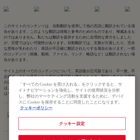
このサイトのコンテンツは、自動翻訳を使用して他の言語に翻訳されている場
合があります。このような翻訳は情報と参考のためのものであり、権威あるも
のではありません。私たちは翻訳を提供するために合理的な努力をしました
が、完璧ではない可能性があります。自動翻訳では、文脈が欠落したり、完全
な意味が失われたり、単語が不正確に翻訳されたりする場合があります。一部
のコンテンツ（画像、動画、ファイル、リンク、略語など）は翻訳されない場
合があります。
サイト上のすべてのコンテンツについて、英語版が正式版であり、不一致、不
正確さ、または矛盾がある場合は英語版が優先されます。翻訳に含まれる情報
の正確性に関してご質問がある場合は、英語版をご参照ください。Air India
「すべての Cookie を受け入れる」をクリックすると、サ
は、古い翻訳または不正確な翻訳に関連する、またはそれらから生じる、また
イトナビゲーションを強化し、サイトの使用状況を分析
はそれらに関連する損失または請求について責任を負いません。
し、弊社のマーケティング活動を支援するために、デバイ
スに Cookie を保存することに同意したことになります。
クッキーポリシー
クッキー 設定