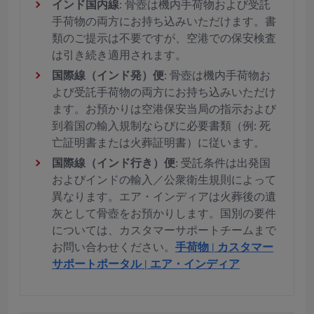
インド国内線
: 骨壺は機内手荷物および受託
手荷物の両方にお持ち込みいただけます。書
類のご提示は不要ですが、空港での保安検査
は引き続き適用されます。
国際線（インド発）便
: 骨壺は機内手荷物お
よび受託手荷物の両方にお持ち込みいただけ
ます。お預かりは空港保安当局の指示および
到着国の輸入規制ならびに必要書類（例: 死
亡証明書または火葬証明書）に従います。
国際線（インド行き）便
: 受託条件は出発国
およびインドの輸入／公衆衛生規則によって
異なります。エア・インディアは火葬後の遺
灰として骨壺をお預かりします。国別の要件
については、カスタマーサポートチームまで
お問い合わせください。
手荷物 | カスタマー
サポートポータル | エア・インディア