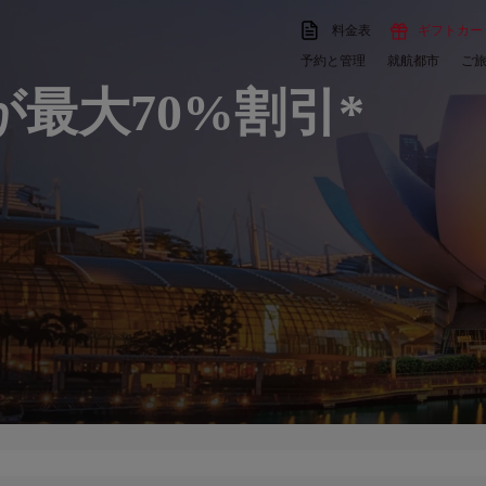
料金表
ギフトカー
予約と管理
就航都市
ご
最大70%割引*