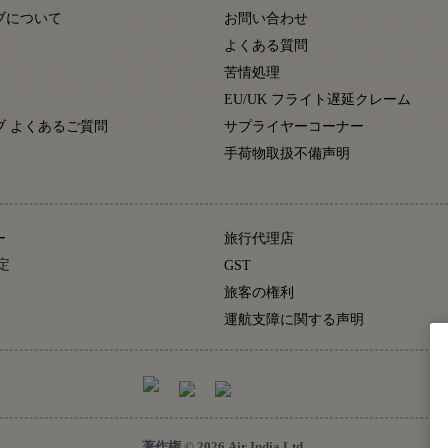
ブについて
お問い合わせ
よくある質問
苦情処理
EU/UK フライト遅延クレーム
ブ よくあるご質問
サプライヤーコーナー
手荷物取扱不備声明
ー
旅行代理店
定
GST
旅客の権利
運航支障に関する声明
著作権 © 2026 Air India Ltd.