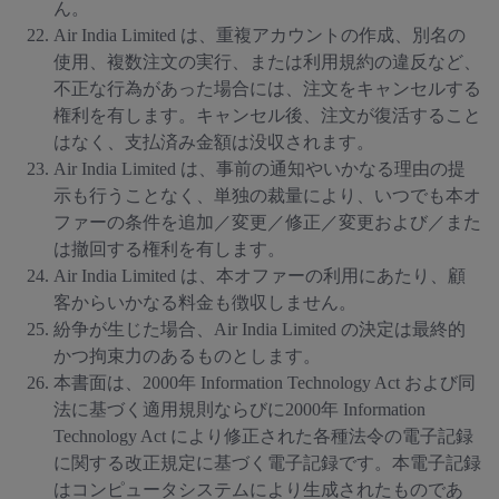
ん。
Air India Limited は、重複アカウントの作成、別名の
使用、複数注文の実行、または利用規約の違反など、
不正な行為があった場合には、注文をキャンセルする
権利を有します。キャンセル後、注文が復活すること
はなく、支払済み金額は没収されます。
Air India Limited は、事前の通知やいかなる理由の提
示も行うことなく、単独の裁量により、いつでも本オ
ファーの条件を追加／変更／修正／変更および／また
は撤回する権利を有します。
Air India Limited は、本オファーの利用にあたり、顧
客からいかなる料金も徴収しません。
紛争が生じた場合、Air India Limited の決定は最終的
かつ拘束力のあるものとします。
本書面は、2000年 Information Technology Act および同
法に基づく適用規則ならびに2000年 Information
Technology Act により修正された各種法令の電子記録
に関する改正規定に基づく電子記録です。本電子記録
はコンピュータシステムにより生成されたものであ