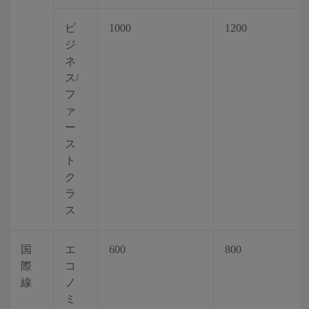
ビ
1000
1200
ジ
ネ
ス/
フ
ァ
ー
ス
ト
ク
ラ
ス
国
エ
600
800
際
コ
線
ノ
ミ