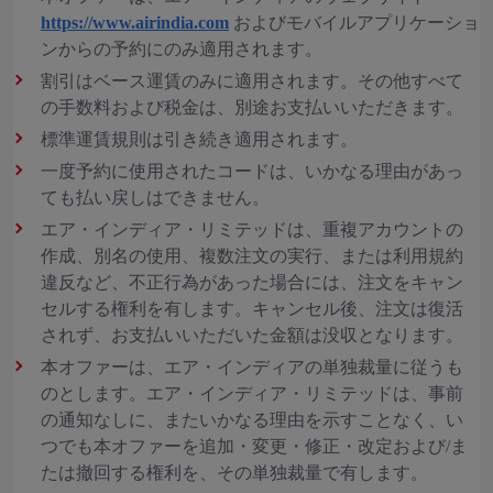
https://www.airindia.com
およびモバイルアプリケーショ
ンからの予約にのみ適用されます。
割引はベース運賃のみに適用されます。その他すべて
の手数料および税金は、別途お支払いいただきます。
標準運賃規則は引き続き適用されます。
一度予約に使用されたコードは、いかなる理由があっ
ても払い戻しはできません。
エア・インディア・リミテッドは、重複アカウントの
作成、別名の使用、複数注文の実行、または利用規約
違反など、不正行為があった場合には、注文をキャン
セルする権利を有します。キャンセル後、注文は復活
されず、お支払いいただいた金額は没収となります。
本オファーは、エア・インディアの単独裁量に従うも
のとします。エア・インディア・リミテッドは、事前
の通知なしに、またいかなる理由を示すことなく、い
つでも本オファーを追加・変更・修正・改定および/ま
たは撤回する権利を、その単独裁量で有します。