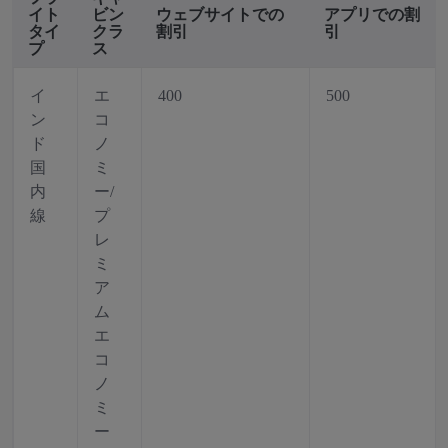
イト
ビン
ウェブサイトでの
アプリでの割
タイ
クラ
割引
引
プ
ス
イ
エ
400
500
ン
コ
ド
ノ
国
ミ
内
ー/
線
プ
レ
ミ
ア
ム
エ
コ
ノ
ミ
ー