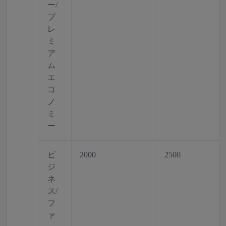
ー/
プ
レ
ミ
ア
ム
エ
コ
ノ
ミ
ー
ビ
2000
2500
ジ
ネ
ス/
フ
ァ