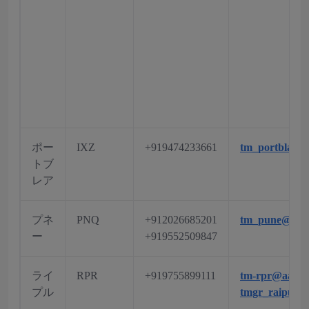
ポー
IXZ
+919474233661
tm_portblai
トブ
レア
プネ
PNQ
+912026685201
tm_pune@aai.
ー
+919552509847
ライ
RPR
+919755899111
tm-rpr@aai.ae
プル
tmgr_raipur@