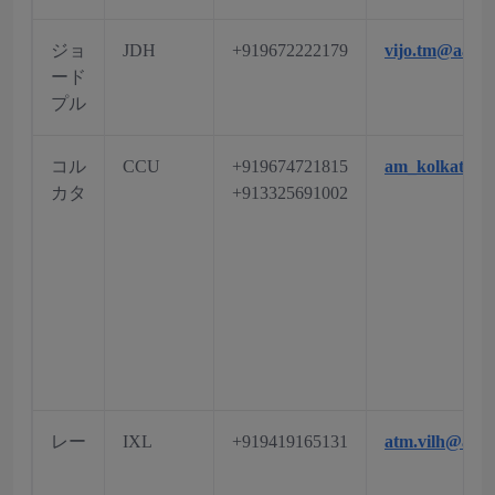
ジョ
JDH
+919672222179
vijo.tm@aai.a
ード
プル
コル
CCU
+919674721815
am_kolkata@a
カタ
+913325691002
レー
IXL
+919419165131
atm.vilh@aai.