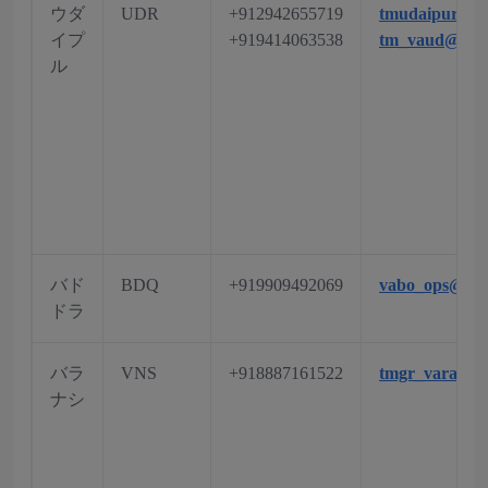
ウダ
UDR
+912942655719
tmudaipur@gm
イプ
+919414063538
tm_vaud@aai.
ル
バド
BDQ
+919909492069
vabo_ops@aai
ドラ
バラ
VNS
+918887161522
tmgr_varanasi
ナシ