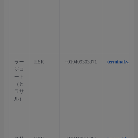
ラー
HSR
+919409303371
terminal.vahs
ジコ
ート
（ヒ
ラサ
ル）