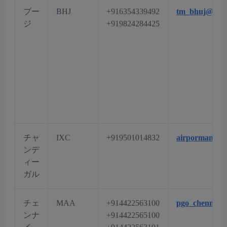
ブー
BHJ
+916354339492
tm_bhuj@aai.
ジ
+919824284425
チャ
IXC
+919501014832
airpormanage
ンデ
ィー
ガル
チェ
MAA
+914422563100
pgo_chennai@
ンナ
+914422565100