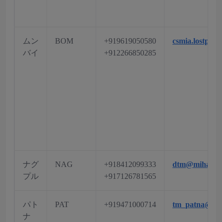
ムン
BOM
+919619050580
csmia.lostpro
バイ
+912266850285
ナグ
NAG
+918412099333
dtm@mihanind
プル
+917126781565
パト
PAT
+919471000714
tm_patna@aai
ナ