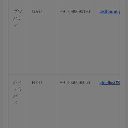
グワ
GAU
+917099090193
lostfound.ga
ハテ
ィ
ハイ
HYD
+914066606064
ghiallost&fo
デラ
バー
ド