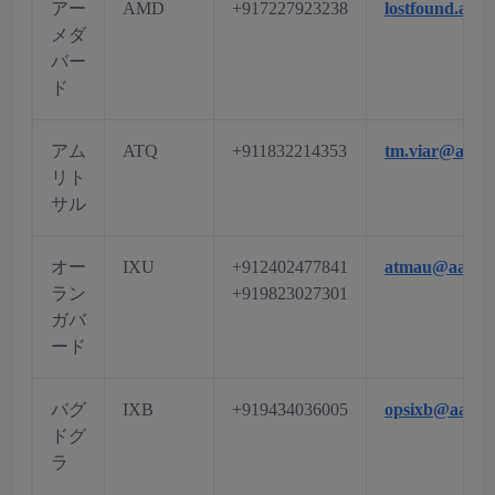
アー
AMD
+917227923238
lostfound.am
メダ
バー
ド
アム
ATQ
+911832214353
tm.viar@aai.a
リト
サル
オー
IXU
+912402477841
atmau@aai.ae
ラン
+919823027301
ガバ
ード
バグ
IXB
+919434036005
opsixb@aai.ae
ドグ
ラ