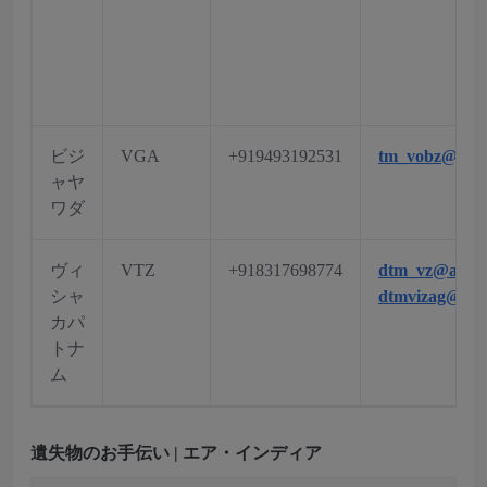
ビジ
VGA
+919493192531
tm_vobz@aai.
ャヤ
ワダ
ヴィ
VTZ
+918317698774
dtm_vz@aai.a
シャ
dtmvizag@gma
カパ
トナ
ム
遺失物のお手伝い | エア・インディア