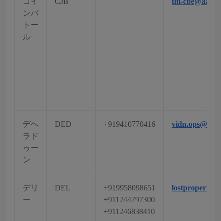
コイ
CJB
tm-cbe@aai.ae
ンバ
トー
ル
デヘ
DED
+919410770416
vidn.ops@aai.
ラド
ゥー
ン
デリ
DEL
+919958098651
lostproperty.
ー
+911244797300
+911246838410