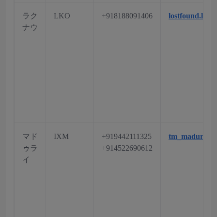
ラク
LKO
+918188091406
lostfound.lko
ナウ
マド
IXM
+919442111325
tm_madurai@a
ゥラ
+914522690612
イ