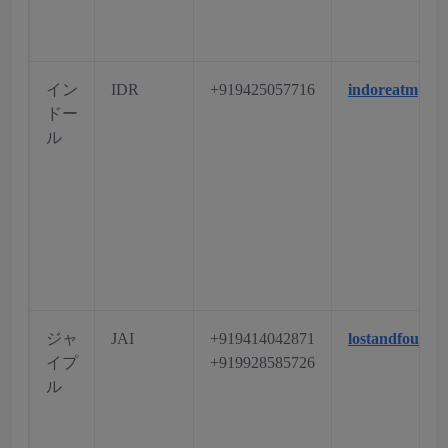
イン
IDR
+919425057716
indoreatm@aa
ドー
ル
ジャ
JAI
+919414042871
lostandfound.
イプ
+919928585726
ル