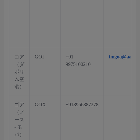
ゴア
GOI
+91
tmgoa@aai.ae
（ダ
9975100210
ボリ
ム空
港）
ゴア
GOX
+918956887278
（ノ
ース
- モ
パ）