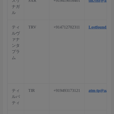
スリ
SXR
+919419016401
tm.visr@aai.a
ナガ
ル
ティ
TRV
+914712702311
Lostfound.tr
ルヴ
ァナ
ンタ
プラ
ム
ティ
TIR
+919493173121
atm-tp@aai.ae
ルパ
ティ