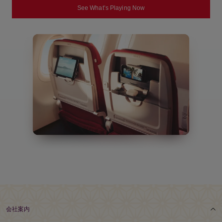
See What’s Playing Now
会社案内