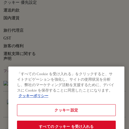
クッキー 優先設定
運送約款
国内運賃
旅行代理店
GST
旅客の権利
運航支障に関する
声明
フォローはこちら
「すべての Cookie を受け入れる」をクリックすると、サ
イトナビゲーションを強化し、サイトの使用状況を分析
し、弊社のマーケティング活動を支援するために、デバイ
スに Cookie を保存することに同意したことになります。
クッキーポリシー
クッキー 設定
著作権 © 2026 Air India Ltd.
すべての クッキー を受け入れる