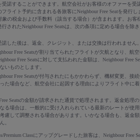
を受諾することができます。航空会社がお客様のオファーを受
予約に含まれる各旅客にNeighbour Free Seatを発行し
事前支払対象の税金および手数料（該当する場合）が含まれます。
れたNeighbour Free Seatsは、次の条項に定める場
。
受諾した後は、返金、クレジット、または交換は行われません
ur Free Seatsが割り当てられたフライトが欠航となり、航空会社がN
ur Free Seatsに対して支払われた金額は、Neighbour F
ないものとします。
ur Free Seatsが付与されたにもかかわらず、機材変更、接続便の遅延
った場合など、航空会社に起因する理由によりフライト中に着
Free Seatsの金額が請求された通貨で処理されます。返金処理のために、
なる場合は、一般的に受け入れられている最新のレートが使用
て調整される場合があります。いかなる場合も、返金額がNeighbo
ん。
usiness/Premium Classにアップグレードした旅客は、Neighbou