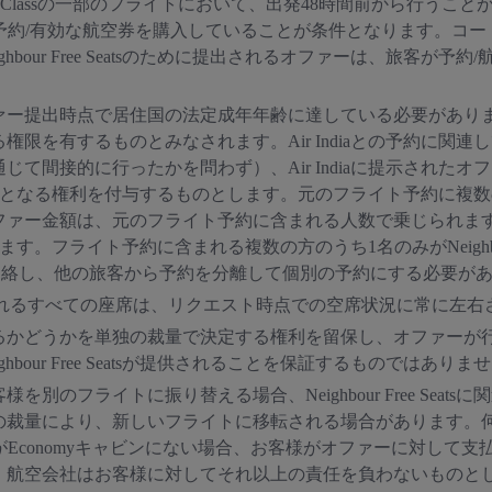
onomy Classの一部のフライトにおいて、出発48時間前から
発行された予約/有効な航空券を購入していることが条件となります。
bour Free Seatsのために提出されるオファーは、旅客が
ァー提出時点で居住国の法定成年年齢に達している必要があり
限を有するものとみなされます。Air Indiaとの予約に関連
を通じて間接的に行ったかを問わず）、Air Indiaに提示され
の検討対象となる権利を付与するものとします。元のフライト予約に複数の旅客が
ファー金額は、元のフライト予約に含まれる人数で乗じられま
表示されます。フライト予約に含まれる複数の方のうち1名のみがNeighbour 
g Officeに連絡し、他の旅客から予約を分離して個別の予約にする必要
のために提供されるすべての座席は、リクエスト時点での空席状況に常に左
るかどうかを単独の裁量で決定する権利を留保し、オファーが
our Free Seatsが提供されることを保証するものではありま
のフライトに振り替える場合、Neighbour Free Seats
量により、新しいフライトに移転される場合があります。何らかの理由
conomyキャビンにない場合、お客様がオファーに対して支払った金額は
、航空会社はお客様に対してそれ以上の責任を負わないものと