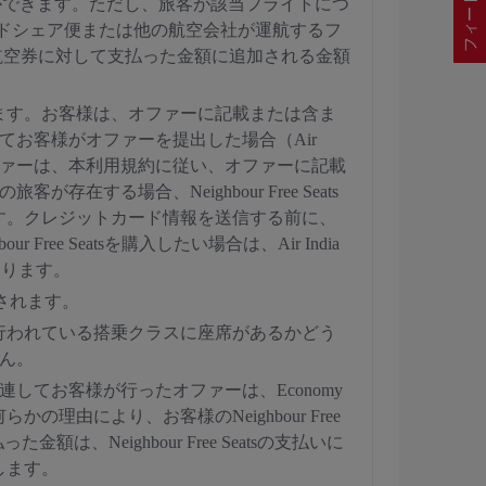
行うことができます。ただし、旅客が該当フライトにつ
コードシェア便または他の航空会社が運航するフ
予約/航空券に対して支払った金額に追加される金額
ます。お客様は、オファーに記載または含ま
してお客様がオファーを提出した場合（Air
たオファーは、本利用規約に従い、オファーに記載
存在する場合、Neighbour Free Seats
す。クレジットカード情報を送信する前に、
Free Seatsを購入したい場合は、Air India
があります。
右されます。
行われている搭乗クラスに座席があるかどう
せん。
に関連してお客様が行ったオファーは、Economy
により、お客様のNeighbour Free
、Neighbour Free Seatsの支払いに
します。