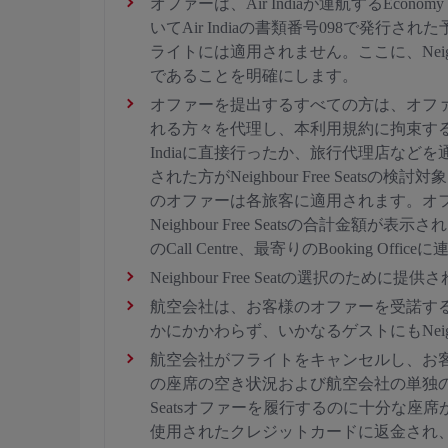
オファーは、Air Indiaが運航するEc
いてAir Indiaの書類番号098で
ライトには適用されません。ここに、Neigh
であることを明確にします。
オファーを提出するすべての方は、オフ
れる方々を代理し、本利用規約に拘束する権
Indiaに直接行ったか、旅行代理店など
された方がNeighbour Free Seats
のオファーは各旅客に適用されます。オ
Neighbour Free Seatsの合計金額が
のCall Centre、最寄りのBookin
Neighbour Free Seatの選択
航空会社は、お客様のオファーを受諾す
かにかかわらず、いかなるゲストにもNeighb
航空会社がフライトをキャンセルし、お客様を別
の座席の空き状況および航空会社の単独の裁
Seatsオファーを履行するのに十分な座席がE
使用されたクレジットカードに返金され