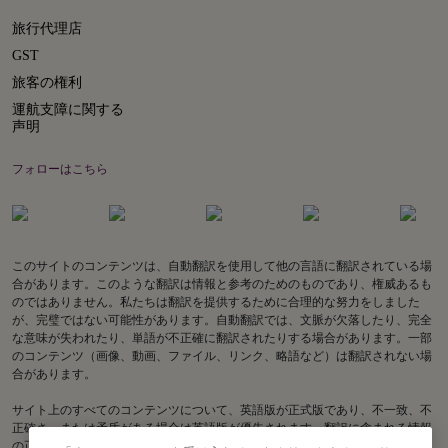
旅行代理店
GST
旅客の権利
運航支障に関する
声明
フォローはこちら
このサイトのコンテンツは、自動翻訳を使用して他の言語に翻訳されている場
合があります。このような翻訳は情報と参考のためのものであり、権威あるも
のではありません。私たちは翻訳を提供するために合理的な努力をしました
が、完璧ではない可能性があります。自動翻訳では、文脈が欠落したり、完全
な意味が失われたり、単語が不正確に翻訳されたりする場合があります。一部
のコンテンツ（画像、動画、ファイル、リンク、略語など）は翻訳されない場
合があります。
サイト上のすべてのコンテンツについて、英語版が正式版であり、不一致、不
正確さ、または矛盾がある場合は英語版が優先されます。翻訳に含まれる情報
の正確性に関してご質問がある場合は、英語版をご参照ください。Air India