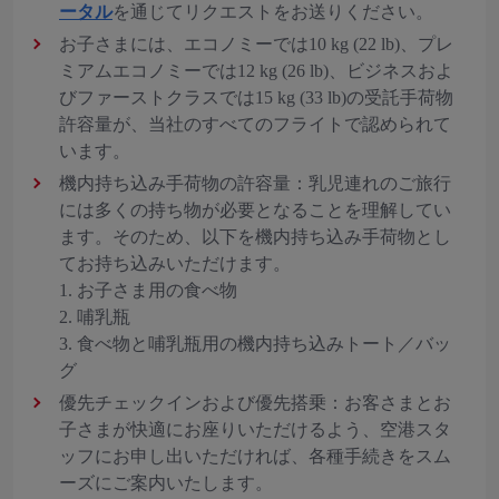
ータル
を通じてリクエストをお送りください。
お子さまには、エコノミーでは10 kg (22 lb)、プレ
ミアムエコノミーでは12 kg (26 lb)、ビジネスおよ
びファーストクラスでは15 kg (33 lb)の受託手荷物
許容量が、当社のすべてのフライトで認められて
います。
機内持ち込み手荷物の許容量：乳児連れのご旅行
には多くの持ち物が必要となることを理解してい
ます。そのため、以下を機内持ち込み手荷物とし
てお持ち込みいただけます。
1. お子さま用の食べ物
2. 哺乳瓶
3. 食べ物と哺乳瓶用の機内持ち込みトート／バッ
グ
優先チェックインおよび優先搭乗：お客さまとお
子さまが快適にお座りいただけるよう、空港スタ
ッフにお申し出いただければ、各種手続きをスム
ーズにご案内いたします。