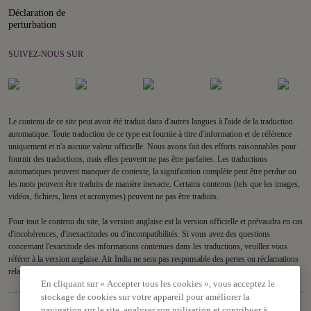
Déclaration de
perturbation
SUIVEZ-NOUS SUR
Le contenu de ce site peut avoir été traduit dans d'autres langues à l'aide de la traduction
automatique. Toute traduction de ce type est fournie à titre d'information et de référence
uniquement et n'a aucune valeur officielle. Nous avons fait des efforts raisonnables pour
fournir des traductions, mais elles peuvent ne pas être parfaites. Les traductions
automatiques peuvent manquer de contexte, la signification complète peut être perdue ou
les mots peuvent être traduits de manière inexacte. Certains contenus (tels que les images,
vidéos, fichiers, liens et acronymes) peuvent ne pas être traduits.
Pour tout le contenu du site, la version anglaise est la version officielle et prévaudra en cas
d'incohérences, d'inexactitudes ou d'incompatibilités. Si vous avez des questions
concernant l'exactitude des informations contenues dans les traductions, veuillez vous
référer à la version anglaise. Air India ne sera pas responsable des pertes ou réclamations
relatives à ou découlant de ou en rapport avec des traductions datées ou incorrectes.
En cliquant sur « Accepter tous les cookies », vous acceptez le
stockage de cookies sur votre appareil pour améliorer la
navigation sur le site, analyser son utilisation et contribuer à