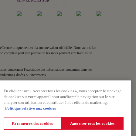
SUIVEZ-NOUS SUR
e référence uniquement et n'a aucune valeur officielle. Nous avons fait
ion complète peut être perdue ou les mots peuvent être traduits de
estions concernant l'exactitude des informations contenues dans les
traductions datées ou incorrectes.
En cliquant sur « Accepter tous les cookies », vous acceptez le stockage
de cookies sur votre appareil pour améliorer la navigation sur le site,
analyser son utilisation et contribuer à nos efforts de marketing.
Politique relative aux cookies
s de transport, nos Termes et conditions.
Paramètres des cookies
Autoriser tous les cookies