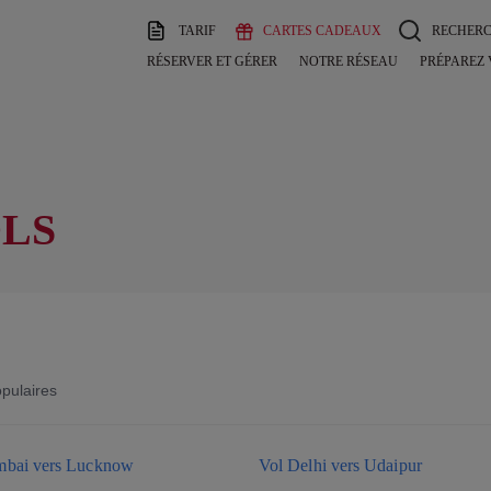
TARIF
CARTES CADEAUX
RECHER
RÉSERVER ET GÉRER
NOTRE RÉSEAU
PRÉPAREZ
OLS
opulaires
bai vers Lucknow
Vol Delhi vers Udaipur