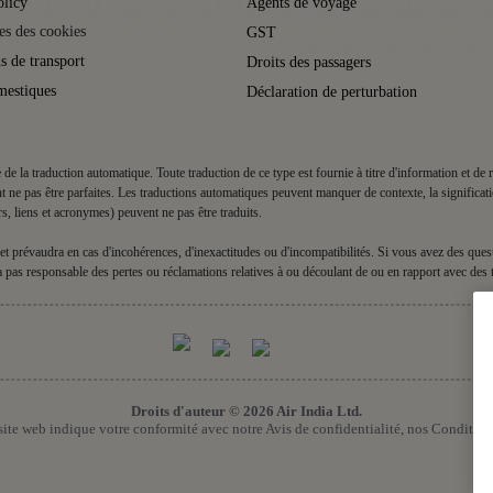
olicy
Agents de voyage
es des cookies
GST
s de transport
Droits des passagers
mestiques
Déclaration de perturbation
de de la traduction automatique. Toute traduction de ce type est fournie à titre d'information et d
t ne pas être parfaites. Les traductions automatiques peuvent manquer de contexte, la significat
rs, liens et acronymes) peuvent ne pas être traduits.
lle et prévaudra en cas d'incohérences, d'inexactitudes ou d'incompatibilités. Si vous avez des qu
era pas responsable des pertes ou réclamations relatives à ou découlant de ou en rapport avec des 
Droits d'auteur © 2026 Air India Ltd.
e site web indique votre conformité avec notre Avis de confidentialité, nos Condition