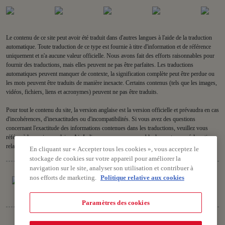
Le contenu de ce site peut avoir été traduit dans d'autres langues à l'aide de la traduction
automatique. Toute traduction de ce type est fournie à titre d'information et de référence
uniquement et n'a aucune valeur officielle. Nous avons fait des efforts raisonnables pour
fournir des traductions, mais elles peuvent ne pas être parfaites. Les traductions
automatiques peuvent manquer de contexte, la signification complète peut être perdue ou
les mots peuvent être traduits de manière inexacte. Certains contenus (tels que les images,
vidéos, fichiers, liens et acronymes) peuvent ne pas être traduits.
Pour tout le contenu du site, la version anglaise est la version officielle et prévaudra en cas
d'incohérences, d'inexactitudes ou d'incompatibilités. Si vous avez des questions
concernant l'exactitude des informations contenues dans les traductions, veuillez vous
référer à la version anglaise. Air India ne sera pas responsable des pertes ou réclamations
relatives à ou découlant de ou en rapport avec des traductions datées ou incorrectes.
En cliquant sur « Accepter tous les cookies », vous acceptez le
stockage de cookies sur votre appareil pour améliorer la
navigation sur le site, analyser son utilisation et contribuer à
nos efforts de marketing.
Politique relative aux cookies
Paramètres des cookies
Droits d'auteur © 2026 Air India Ltd.