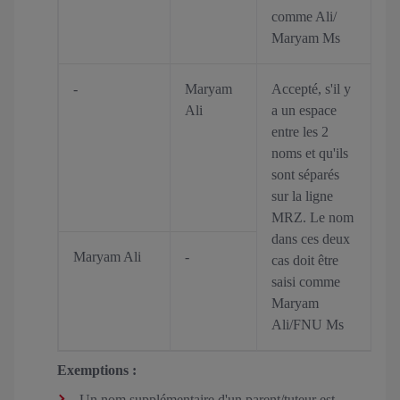
comme Ali/
Maryam Ms
-
Maryam
Accepté, s'il y
Ali
a un espace
entre les 2
noms et qu'ils
sont séparés
sur la ligne
MRZ. Le nom
dans ces deux
Maryam Ali
-
cas doit être
saisi comme
Maryam
Ali/FNU Ms
Exemptions :
Un nom supplémentaire d'un parent/tuteur est