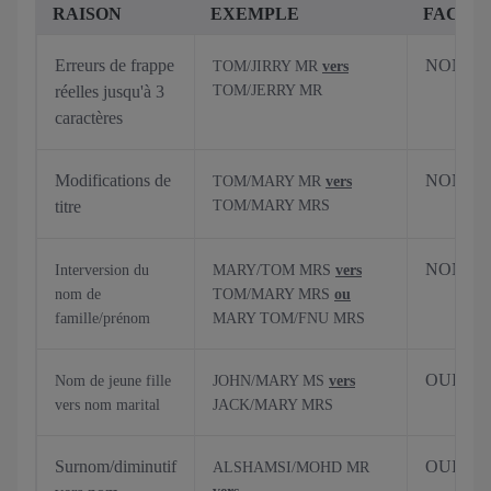
RAISON
EXEMPLE
FACTU
Erreurs de frappe
NON
TOM/JIRRY MR
vers
réelles jusqu'à 3
TOM/JERRY MR
caractères
Modifications de
NON
TOM/MARY MR
vers
titre
TOM/MARY MRS
NON
Interversion du
MARY/TOM MRS
vers
nom de
TOM/MARY MRS
ou
famille/prénom
MARY TOM/FNU MRS
OUI
Nom de jeune fille
JOHN/MARY MS
vers
vers nom marital
JACK/MARY MRS
Surnom/diminutif
OUI
ALSHAMSI/MOHD MR