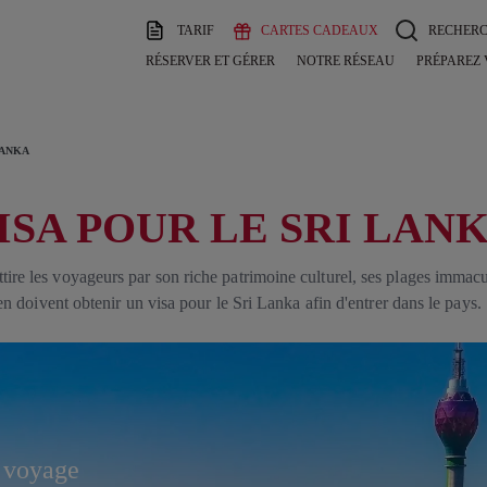
TARIF
CARTES CADEAUX
RECHER
RÉSERVER ET GÉRER
NOTRE RÉSEAU
PRÉPAREZ
LANKA
ISA POUR LE SRI LAN
attire les voyageurs par son riche patrimoine culturel, ses plages imm
dien doivent obtenir un visa pour le Sri Lanka afin d'entrer dans le pays.
e voyage