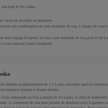
 visa pour le Sri Lanka :
.
rs’ avant de procéder au paiement.
recevrez une confirmation de votre demande de visa. L'équipe de conci
par notre équipe d'experts’ en visa, votre demande de visa pour le Sri 
 à votre adresse e-mail enregistrée.
Lanka
 les Indiens est généralement de 3 à 5 jours ouvrables après la soumissi
circonstances propres à chaque dossier.
d'une ambassade ou d'un consulat du Sri Lanka, le délai de traitement pe
nde. Le traitement du visa peut prendre de plusieurs jours à quelques s
e plus long en raison du volume plus important de demandes. Dans certains