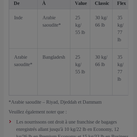
De
À
Value
Classic
Flex
V
Inde
Arabie
25
30 kg/
35
3
saoudite*
kg/
66 lb
kg/
k
55 lb
77
6
lb
Arabie
Bangladesh
25
30 kg/
35
3
saoudite*
kg/
66 lb
kg/
k
55 lb
77
6
lb
*Arabie saoudite – Riyad, Djeddah et Dammam
Veuillez également noter que :
Les nourrissons ont droit à une franchise de bagages
enregistrés allant jusqu'à 10 kg/22 lb en Economy, 12
kg/26 lb en Premium Economy et 15 kg/33 lb en Business