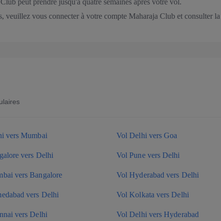
 Club peut prendre jusqu'à quatre semaines après votre vol.
és, veuillez vous connecter à votre compte Maharaja Club et consulter la
ulaires
hi vers Mumbai
Vol Delhi vers Goa
alore vers Delhi
Vol Pune vers Delhi
bai vers Bangalore
Vol Hyderabad vers Delhi
edabad vers Delhi
Vol Kolkata vers Delhi
nnai vers Delhi
Vol Delhi vers Hyderabad